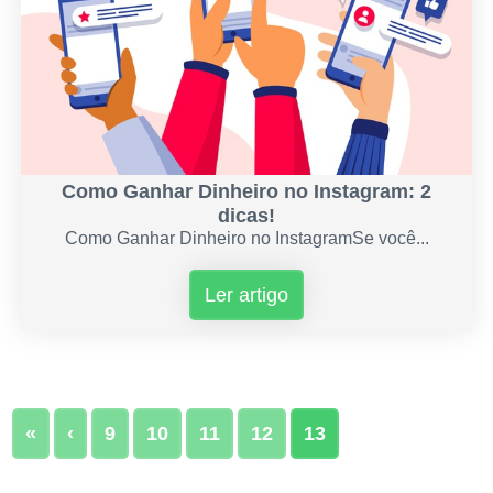
Como Ganhar Dinheiro no Instagram: 2
dicas!
Como Ganhar Dinheiro no InstagramSe você...
Ler artigo
«
‹
9
10
11
12
13